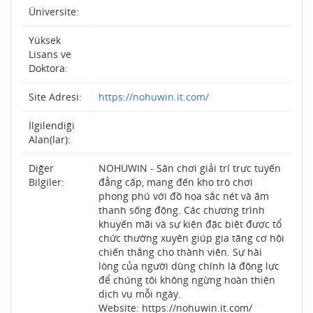
Üniversite:
Yüksek
Lisans ve
Doktora:
Site Adresi:
https://nohuwin.it.com/
İlgilendiği
Alan(lar):
Diğer
NOHUWIN - Sân chơi giải trí trực tuyến
Bilgiler:
đẳng cấp, mang đến kho trò chơi
phong phú với đồ họa sắc nét và âm
thanh sống động. Các chương trình
khuyến mãi và sự kiện đặc biệt được tổ
chức thường xuyên giúp gia tăng cơ hội
chiến thắng cho thành viên. Sự hài
lòng của người dùng chính là động lực
để chúng tôi không ngừng hoàn thiện
dịch vụ mỗi ngày.
Website: https://nohuwin.it.com/