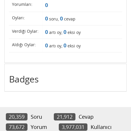
Yorumları:
0
Oyları:
0
0
soru,
cevap
Verdiği Oylar:
0
0
artı oy,
eksi oy
Aldığı Oylar:
0
0
artı oy,
eksi oy
Badges
20,359
Soru
21,912
Cevap
73,672
Yorum
3,977,031
Kullanıcı