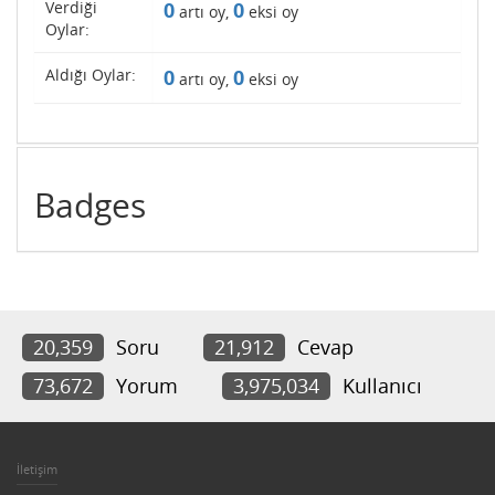
Verdiği
0
0
artı oy,
eksi oy
Oylar:
Aldığı Oylar:
0
0
artı oy,
eksi oy
Badges
20,359
Soru
21,912
Cevap
73,672
Yorum
3,975,034
Kullanıcı
İletişim