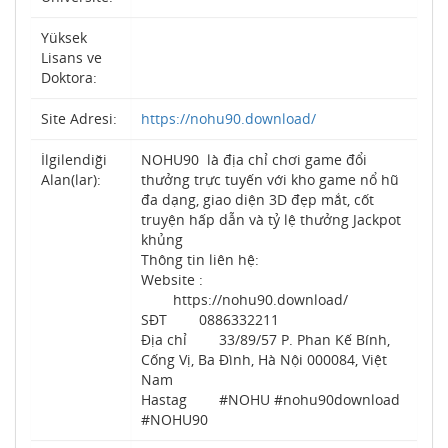
Yüksek
Lisans ve
Doktora:
Site Adresi:
https://nohu90.download/
İlgilendiği
NOHU90 là địa chỉ chơi game đổi
Alan(lar):
thưởng trực tuyến với kho game nổ hũ
đa dạng, giao diện 3D đẹp mắt, cốt
truyện hấp dẫn và tỷ lệ thưởng Jackpot
khủng
Thông tin liên hệ:
Website :
https://nohu90.download/
SĐT 0886332211
Địa chỉ 33/89/57 P. Phan Kế Bính,
Cống Vị, Ba Đình, Hà Nội 000084, Việt
Nam
Hastag #NOHU #nohu90download
#NOHU90