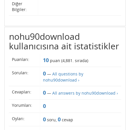
Diğer
Bilgiler:
nohu90download
kullanıcısına ait istatistikler
Puanları:
10
puan (
4,881
. sırada)
Soruları:
0
—
All questions by
nohu90download ›
Cevapları:
0
—
All answers by nohu90download ›
Yorumları:
0
Oyları:
0
0
soru,
cevap