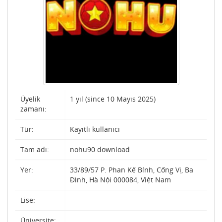
Üyelik
1 yıl (since 10 Mayıs 2025)
zamanı:
Tür:
Kayıtlı kullanıcı
Tam adı:
nohu90 download
Yer:
33/89/57 P. Phan Kế Bính, Cống Vị, Ba
Đình, Hà Nội 000084, Việt Nam
Lise:
Üniversite: