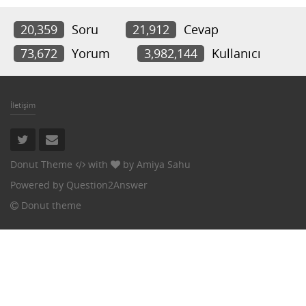
20,359
Soru
21,912
Cevap
73,672
Yorum
3,982,144
Kullanıcı
İletişim
Donut Theme
with
by
Amiya Sahu
Powered by
Question2Answer
Donut theme