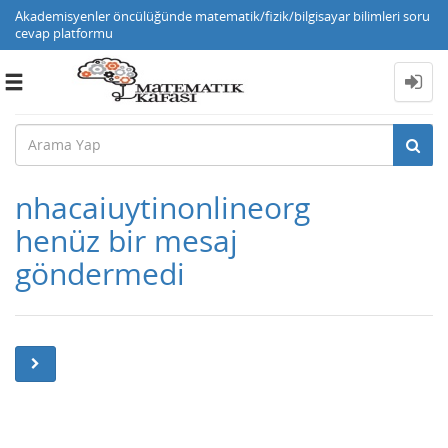
Akademisyenler öncülüğünde matematik/fizik/bilgisayar bilimleri soru
cevap platformu
Toggle
navigation
nhacaiuytinonlineorg
henüz bir mesaj
göndermedi