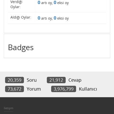
Verdiği
0
0
artı oy,
eksi oy
Oylar:
Aldığı Oylar:
0
0
artı oy,
eksi oy
Badges
20,359
Soru
21,912
Cevap
73,672
Yorum
3,976,799
Kullanıcı
İletişim