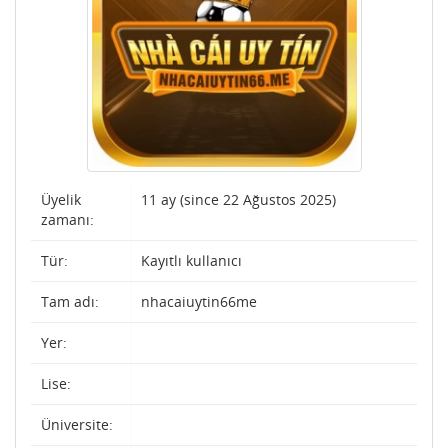
Üyelik
11 ay (since 22 Ağustos 2025)
zamanı:
Tür:
Kayıtlı kullanıcı
Tam adı:
nhacaiuytin66me
Yer:
Lise:
Üniversite: