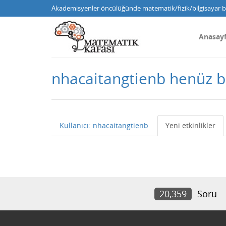
Akademisyenler öncülüğünde matematik/fizik/bilgisayar bi
Anasay
nhacaitangtienb henüz 
Kullanıcı: nhacaitangtienb
Yeni etkinlikler
20,359
Soru