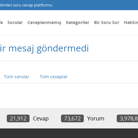
limleri soru cevap platformu
fa
Sorular
Cevaplanmamış
Kategoriler
Bir Soru Sor
Hakkı
bir mesaj göndermedi
Tüm sorular
Tüm cevaplar
21,912
Cevap
73,672
Yorum
3,978,