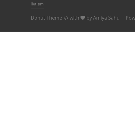
İletişim
Donut Theme
with
by
Amiya Sahu
Pow