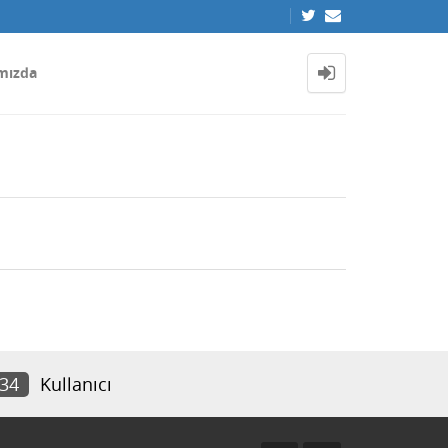
mızda
834
Kullanıcı