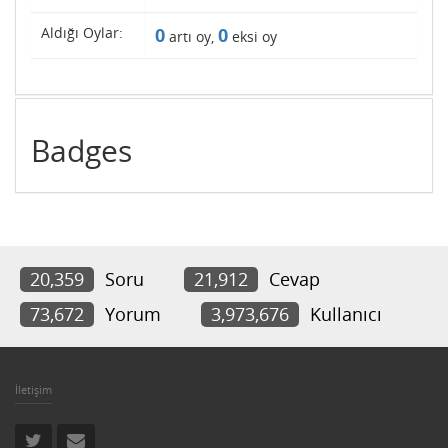
Aldığı Oylar:
0
0
artı oy,
eksi oy
Badges
20,359
Soru
21,912
Cevap
73,672
Yorum
3,973,676
Kullanıcı
İletişim