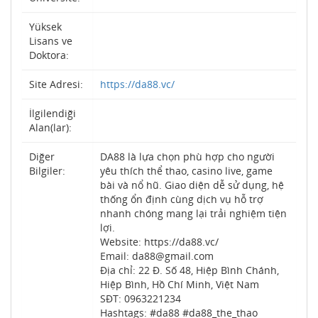
Yüksek
Lisans ve
Doktora:
Site Adresi:
https://da88.vc/
İlgilendiği
Alan(lar):
Diğer
DA88 là lựa chọn phù hợp cho người
Bilgiler:
yêu thích thể thao, casino live, game
bài và nổ hũ. Giao diện dễ sử dụng, hệ
thống ổn định cùng dịch vụ hỗ trợ
nhanh chóng mang lại trải nghiệm tiện
lợi.
Website: https://da88.vc/
Email: da88@gmail.com
Địa chỉ: 22 Đ. Số 48, Hiệp Bình Chánh,
Hiệp Bình, Hồ Chí Minh, Việt Nam
SĐT: 0963221234
Hashtags: #da88 #da88_the_thao