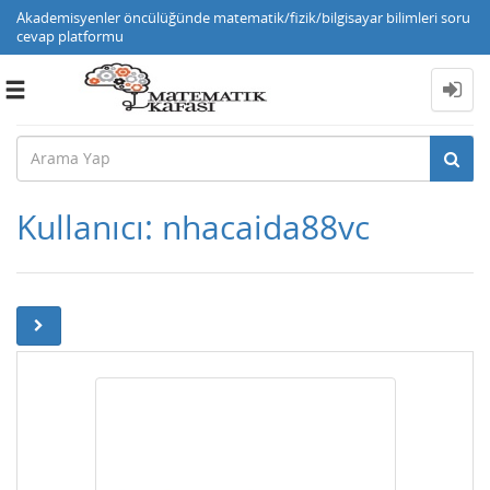
Akademisyenler öncülüğünde matematik/fizik/bilgisayar bilimleri soru
cevap platformu
Toggle
navigation
Kullanıcı: nhacaida88vc