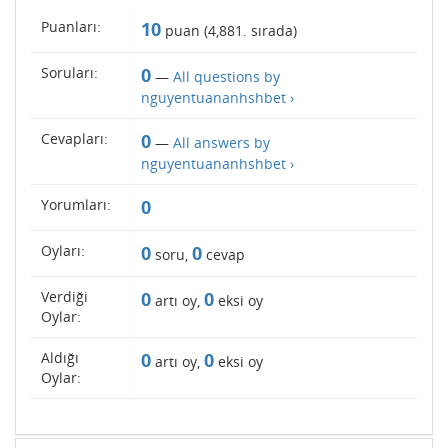
Puanları:
10
puan (
4,881
. sırada)
Soruları:
0
—
All questions by
nguyentuananhshbet ›
Cevapları:
0
—
All answers by
nguyentuananhshbet ›
Yorumları:
0
Oyları:
0
0
soru,
cevap
Verdiği
0
0
artı oy,
eksi oy
Oylar:
Aldığı
0
0
artı oy,
eksi oy
Oylar: