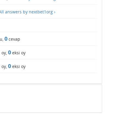
All answers by nextbet1org ›
0
u,
cevap
0
ı oy,
eksi oy
0
ı oy,
eksi oy