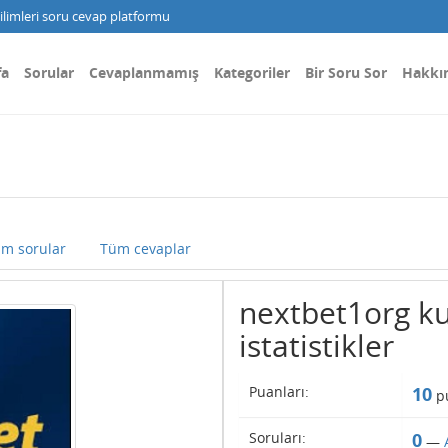
limleri soru cevap platformu
fa
Sorular
Cevaplanmamış
Kategoriler
Bir Soru Sor
Hakkı
m sorular
Tüm cevaplar
nextbet1org kul
istatistikler
Puanları:
10
pu
Soruları:
0
—