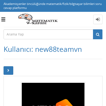
Akademisyenler öncülüğünde matematik/fizik/bilgisayar bilimleri soru
cevap platformu
Toggle
navigation
Kullanıcı: new88teamvn