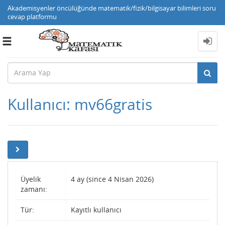
Akademisyenler öncülüğünde matematik/fizik/bilgisayar bilimleri soru
cevap platformu
Toggle
navigation
Kullanıcı: mv66gratis
Üyelik
4 ay (since 4 Nisan 2026)
zamanı:
Tür:
Kayıtlı kullanıcı