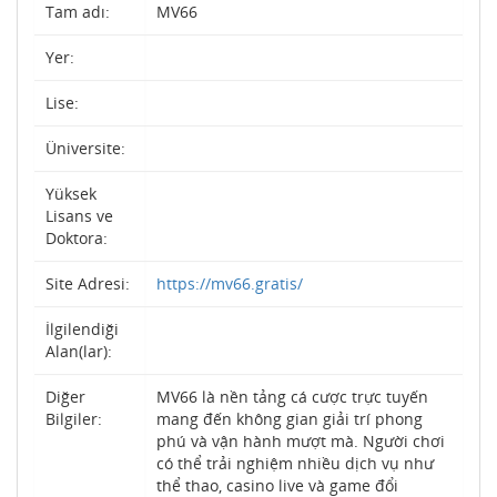
Tam adı:
MV66
Yer:
Lise:
Üniversite:
Yüksek
Lisans ve
Doktora:
Site Adresi:
https://mv66.gratis/
İlgilendiği
Alan(lar):
Diğer
MV66 là nền tảng cá cược trực tuyến
Bilgiler:
mang đến không gian giải trí phong
phú và vận hành mượt mà. Người chơi
có thể trải nghiệm nhiều dịch vụ như
thể thao, casino live và game đổi