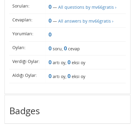
Soruları:
0
—
All questions by mv66gratis ›
Cevapları:
0
—
All answers by mv66gratis ›
Yorumları:
0
Oyları:
0
0
soru,
cevap
Verdiği Oylar:
0
0
artı oy,
eksi oy
Aldığı Oylar:
0
0
artı oy,
eksi oy
Badges