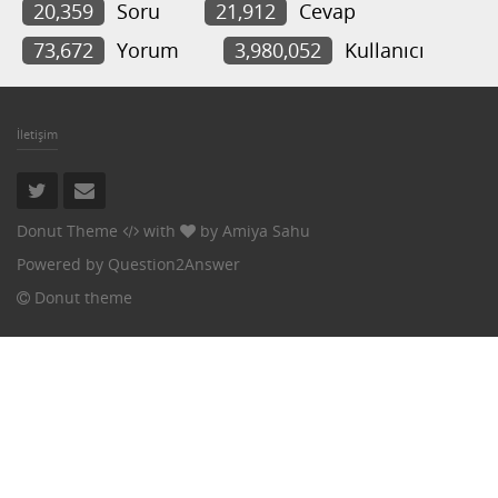
20,359
Soru
21,912
Cevap
73,672
Yorum
3,980,052
Kullanıcı
İletişim
Donut Theme
with
by
Amiya Sahu
Powered by
Question2Answer
Donut theme