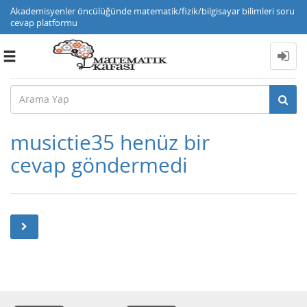
Akademisyenler öncülüğünde matematik/fizik/bilgisayar bilimleri soru
cevap platformu
Toggle
navigation
musictie35 henüz bir
cevap göndermedi