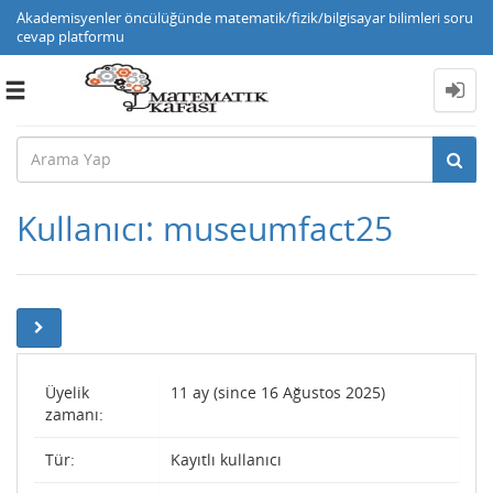
Akademisyenler öncülüğünde matematik/fizik/bilgisayar bilimleri soru
cevap platformu
Toggle
navigation
Kullanıcı: museumfact25
Üyelik
11 ay (since 16 Ağustos 2025)
zamanı:
Tür:
Kayıtlı kullanıcı