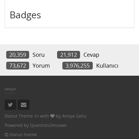
Badges
20,359
Soru
21,912
Cevap
73,672
Yorum
3,976,255
Kullanıcı
İletişim
Donut Theme
with
by
Amiya Sahu
Powered by
Question2Answer
Donut theme