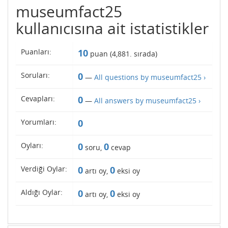
museumfact25
kullanıcısına ait istatistikler
Puanları:
10
puan (
4,881
. sırada)
Soruları:
0
—
All questions by museumfact25 ›
Cevapları:
0
—
All answers by museumfact25 ›
Yorumları:
0
Oyları:
0
0
soru,
cevap
Verdiği Oylar:
0
0
artı oy,
eksi oy
Aldığı Oylar:
0
0
artı oy,
eksi oy