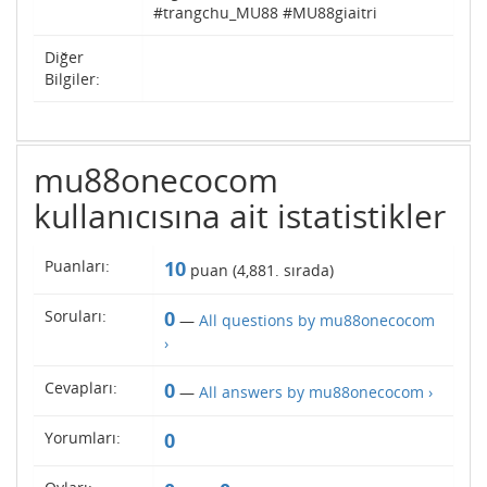
#trangchu_MU88 #MU88giaitri
Diğer
Bilgiler:
mu88onecocom
kullanıcısına ait istatistikler
Puanları:
10
puan (
4,881
. sırada)
Soruları:
0
—
All questions by mu88onecocom
›
Cevapları:
0
—
All answers by mu88onecocom ›
Yorumları:
0