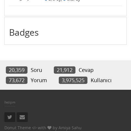
Badges
20,359
Soru
21,912
Cevap
73,672
Yorum
3,975,525
Kullanıcı
İletişim
Donut Theme
with
by
Amiya Sahu