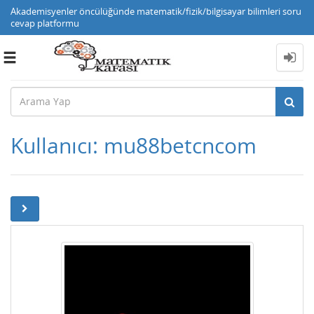
Akademisyenler öncülüğünde matematik/fizik/bilgisayar bilimleri soru
cevap platformu
Toggle
navigation
Kullanıcı: mu88betcncom