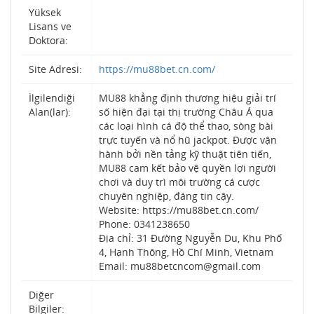
Yüksek
Lisans ve
Doktora:
Site Adresi:
https://mu88bet.cn.com/
İlgilendiği
MU88 khẳng định thương hiệu giải trí
Alan(lar):
số hiện đại tại thị trường Châu Á qua
các loại hình cá độ thể thao, sòng bài
trực tuyến và nổ hũ jackpot. Được vận
hành bởi nền tảng kỹ thuật tiên tiến,
MU88 cam kết bảo vệ quyền lợi người
chơi và duy trì môi trường cá cược
chuyên nghiệp, đáng tin cậy.
Website: https://mu88bet.cn.com/
Phone: 0341238650
Địa chỉ: 31 Đường Nguyễn Du, Khu Phố
4, Hạnh Thông, Hồ Chí Minh, Vietnam
Email: mu88betcncom@gmail.com
Diğer
Bilgiler: