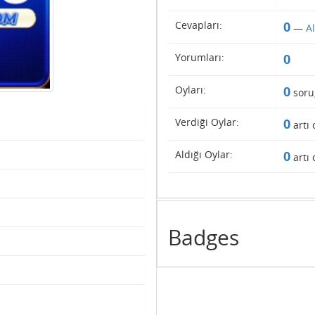
Cevapları:
0
—
A
Yorumları:
0
Oyları:
0
soru
Verdiği Oylar:
0
artı 
Aldığı Oylar:
0
artı 
Badges