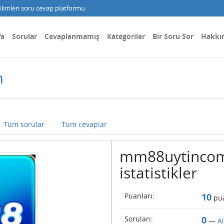
limleri soru cevap platformu
fa
Sorular
Cevaplanmamış
Kategoriler
Bir Soru Sor
Hakkı
m
Tüm sorular
Tüm cevaplar
mm88uytincom k
istatistikler
Puanları:
10
pua
Soruları:
0
—
A