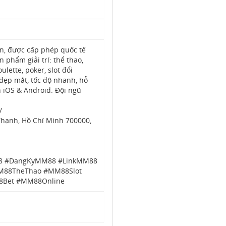
n, được cấp phép quốc tế
phẩm giải trí: thể thao,
oulette, poker, slot đổi
 đẹp mắt, tốc độ nhanh, hỗ
n iOS & Android. Đội ngũ
/
 Thạnh, Hồ Chí Minh 700000,
8 #DangKyMM88 #LinkMM88
M88TheThao #MM88Slot
Bet #MM88Online