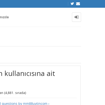
mızda
ullanıcısına ait
n (
4,881
. sırada)
ll questions by mm88uytincom ›