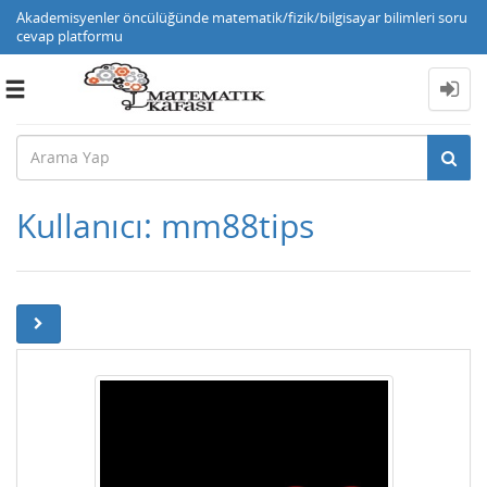
Akademisyenler öncülüğünde matematik/fizik/bilgisayar bilimleri soru
cevap platformu
Toggle
navigation
Kullanıcı: mm88tips