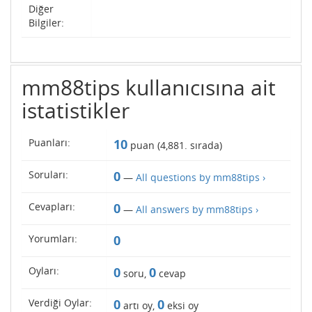
Diğer
Bilgiler:
mm88tips kullanıcısına ait
istatistikler
Puanları:
10
puan (
4,881
. sırada)
Soruları:
0
—
All questions by mm88tips ›
Cevapları:
0
—
All answers by mm88tips ›
Yorumları:
0
Oyları:
0
0
soru,
cevap
Verdiği Oylar:
0
0
artı oy,
eksi oy