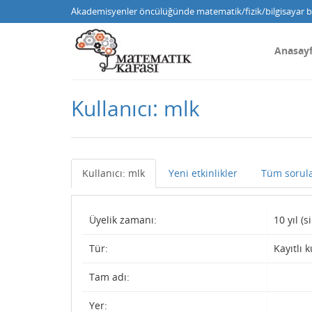
Akademisyenler öncülüğünde matematik/fizik/bilgisayar bi
Anasay
Kullanıcı: mlk
Kullanıcı: mlk
Yeni etkinlikler
Tüm sorul
Üyelik zamanı:
10 yıl (
Tür:
Kayıtlı k
Tam adı:
Yer: