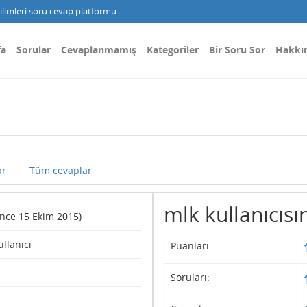
limleri soru cevap platformu
fa
Sorular
Cevaplanmamış
Kategoriler
Bir Soru Sor
Hakkı
ar
Tüm cevaplar
mlk kullanıcısın
since 15 Ekim 2015)
ullanıcı
Puanları:
Soruları: