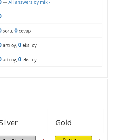
0
—
All answers by mlk ›
0
0
0
soru,
cevap
0
0
artı oy,
eksi oy
0
0
artı oy,
eksi oy
Silver
Gold