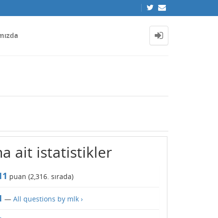
mızda
a ait istatistikler
11
puan (
2,316
. sırada)
1
—
All questions by mlk ›