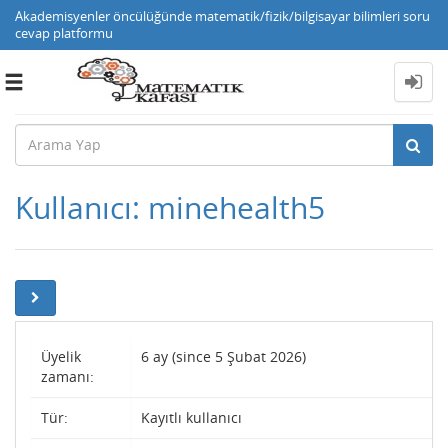
Akademisyenler öncülüğünde matematik/fizik/bilgisayar bilimleri soru
cevap platformu
Toggle
navigation
Kullanıcı: minehealth5
Üyelik
6 ay (since 5 Şubat 2026)
zamanı:
Tür:
Kayıtlı kullanıcı