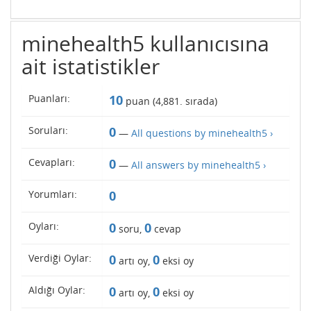
minehealth5 kullanıcısına
ait istatistikler
Puanları:
10
puan (
4,881
. sırada)
Soruları:
0
—
All questions by minehealth5 ›
Cevapları:
0
—
All answers by minehealth5 ›
Yorumları:
0
Oyları:
0
0
soru,
cevap
Verdiği Oylar:
0
0
artı oy,
eksi oy
Aldığı Oylar:
0
0
artı oy,
eksi oy