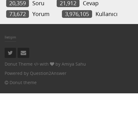
20,359
Soru
21,912
Cevap
73,672
Yorum
3,976,105
Kullanıcı
İletişim
Donut Theme
with
by
Amiya Sahu
Powered by
Question2Answer
Donut theme