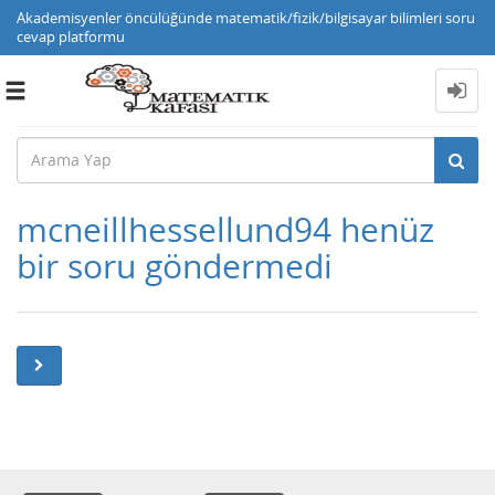
Akademisyenler öncülüğünde matematik/fizik/bilgisayar bilimleri soru
cevap platformu
Toggle
navigation
mcneillhessellund94 henüz
bir soru göndermedi