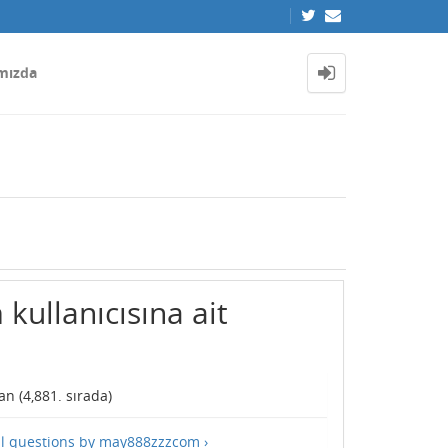
mızda
ullanıcısına ait
n (
4,881
. sırada)
ll questions by may888zzzcom ›