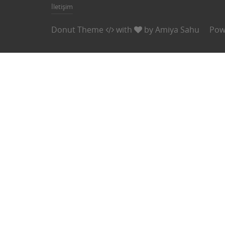
İletişim
Donut Theme
with
by
Amiya Sahu
Pow