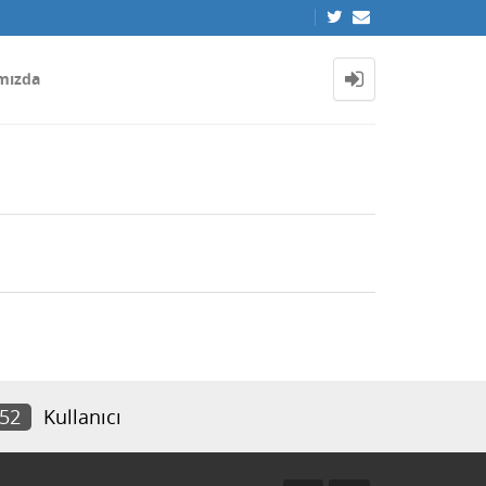
mızda
452
Kullanıcı