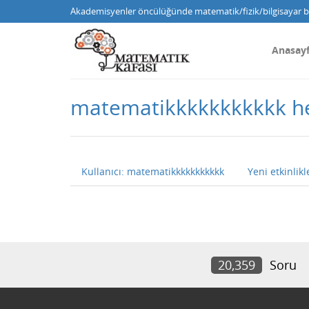
Akademisyenler öncülüğünde matematik/fizik/bilgisayar bi
Anasay
matematikkkkkkkkkkk he
Kullanıcı: matematikkkkkkkkkkk
Yeni etkinlikl
20,359
Soru