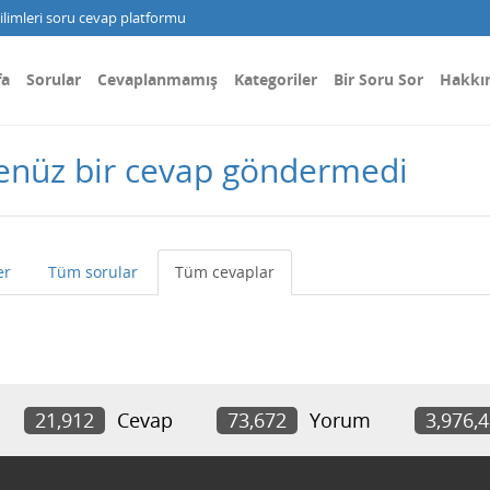
limleri soru cevap platformu
fa
Sorular
Cevaplanmamış
Kategoriler
Bir Soru Sor
Hakkı
nüz bir cevap göndermedi
er
Tüm sorular
Tüm cevaplar
21,912
Cevap
73,672
Yorum
3,976,