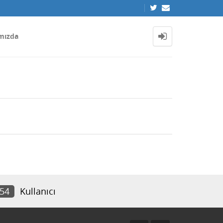
mızda
854
Kullanıcı