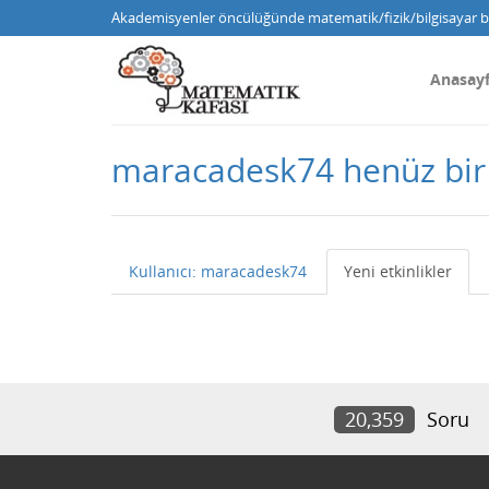
Akademisyenler öncülüğünde matematik/fizik/bilgisayar bi
Anasay
maracadesk74 henüz bir
Kullanıcı: maracadesk74
Yeni etkinlikler
20,359
Soru