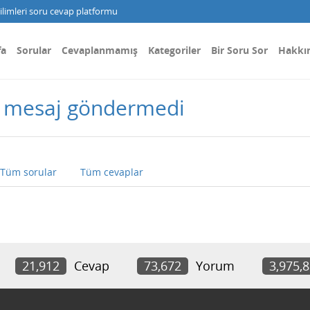
limleri soru cevap platformu
fa
Sorular
Cevaplanmamış
Kategoriler
Bir Soru Sor
Hakkı
 mesaj göndermedi
Tüm sorular
Tüm cevaplar
21,912
Cevap
73,672
Yorum
3,975,