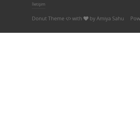
İletişim
Donut Theme
with
by
Amiya Sahu
Pow