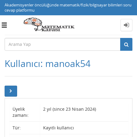
Akademisyenler öncülüğünde matematik/fizik/bilgisayar bilimleri soru
cevap platformu
Toggle
navigation
Kullanıcı: manoak54
Üyelik
2 yıl (since 23 Nisan 2024)
zamanı:
Tür:
Kayıtlı kullanıcı