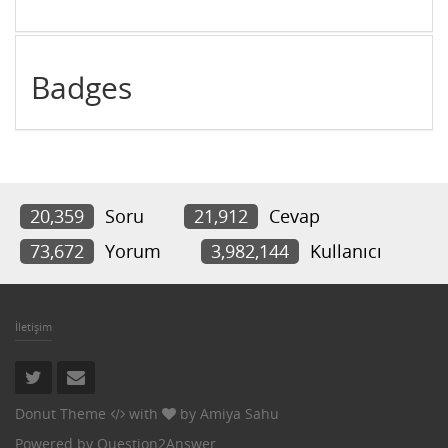
Badges
20,359
Soru
21,912
Cevap
73,672
Yorum
3,982,144
Kullanıcı
İletişim
Donut Theme
with
by
Amiya Sahu
Powered by
Question2Answer