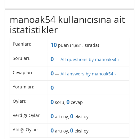
manoak54 kullanıcısına ait
istatistikler
Puanları:
10
puan (
4,881
. sırada)
Soruları:
0
—
All questions by manoak54 ›
Cevapları:
0
—
All answers by manoak54 ›
Yorumları:
0
Oyları:
0
0
soru,
cevap
Verdiği Oylar:
0
0
artı oy,
eksi oy
Aldığı Oylar:
0
0
artı oy,
eksi oy