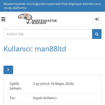
Akademisyenler öncülüğünde matematik/fizik/bilgisayar bilimleri soru
cevap platformu
Toggle
navigation
Kullanıcı: man88ltd
Üyelik
2 ay (since 18 Mayıs 2026)
zamanı:
Tür:
Kayıtlı kullanıcı