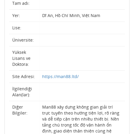
Tam adı:
Yer:
Dĩ An, Hồ Chí Minh, Việt Nam
Lise:
Üniversite:
Yüksek
Lisans ve
Doktora:
Site Adresi:
https://man88.ltd/
İlgilendiği
Alan(lar):
Diğer
Man88 xây dựng không gian giải trí
Bilgiler:
trực tuyến theo hướng tiện lợi, rõ ràng
và dễ tiếp cận trên nhiều thiết bị. Nền
tảng chú trọng tốc độ vận hành ổn
định, giao diện thân thiện cùng hệ