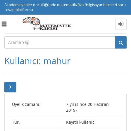
Akademisyenler öncülüğünde matematik/fizik/bilgisayar bilimleri soru
cevap platformu
Toggle
navigation
Kullanıcı: mahur
Üyelik zamanı:
7 yıl (since 20 Haziran
2019)
Tür:
Kayıtlı kullanıcı