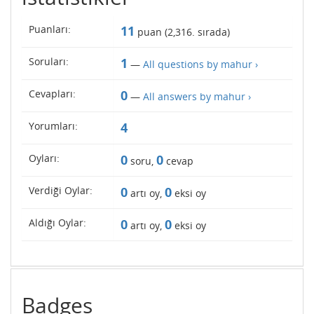
Puanları:
11
puan (
2,316
. sırada)
Soruları:
1
—
All questions by mahur ›
Cevapları:
0
—
All answers by mahur ›
Yorumları:
4
Oyları:
0
0
soru,
cevap
Verdiği Oylar:
0
0
artı oy,
eksi oy
Aldığı Oylar:
0
0
artı oy,
eksi oy
Badges