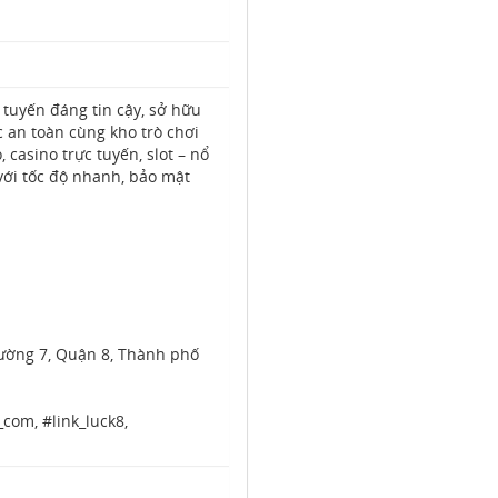
c tuyến đáng tin cậy, sở hữu
c an toàn cùng kho trò chơi
casino trực tuyến, slot – nổ
với tốc độ nhanh, bảo mật
hường 7, Quận 8, Thành phố
_com, #link_luck8,