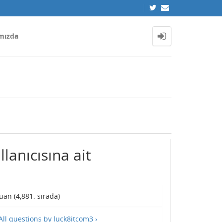
mızda
lanıcısına ait
uan (
4,881
. sırada)
All questions by luck8itcom3 ›