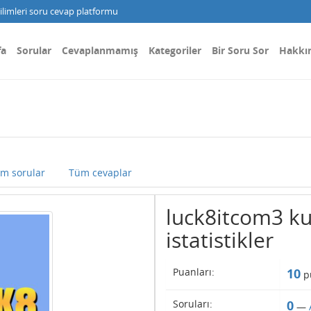
limleri soru cevap platformu
fa
Sorular
Cevaplanmamış
Kategoriler
Bir Soru Sor
Hakkı
m sorular
Tüm cevaplar
luck8itcom3 kul
istatistikler
Puanları:
10
p
Soruları:
0
—