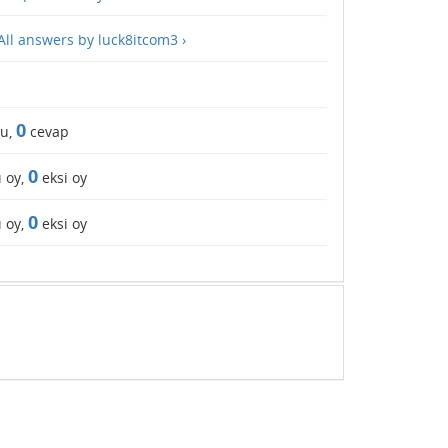
All answers by luck8itcom3 ›
0
u,
cevap
0
ı oy,
eksi oy
0
ı oy,
eksi oy