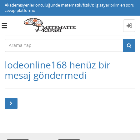
Akademisyenler öncülüğünde matematik/fizik/bilgisayar bilimleri soru
cevap platformu
Toggle
navigation
lodeonline168 henüz bir
mesaj göndermedi