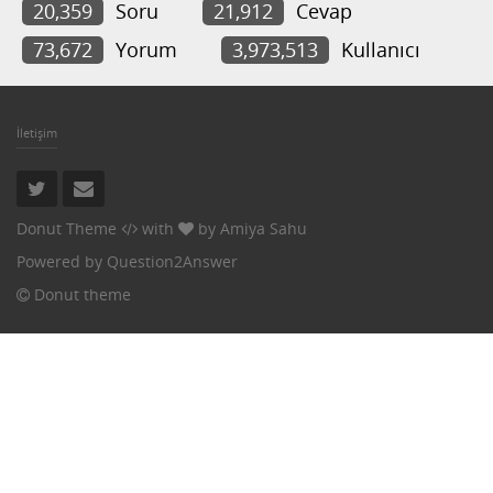
20,359
Soru
21,912
Cevap
73,672
Yorum
3,973,513
Kullanıcı
İletişim
Donut Theme
with
by
Amiya Sahu
Powered by
Question2Answer
Donut theme