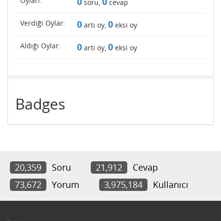
Oyları:
0
0
soru,
cevap
Verdiği Oylar:
0
0
artı oy,
eksi oy
Aldığı Oylar:
0
0
artı oy,
eksi oy
Badges
20,359
Soru
21,912
Cevap
73,672
Yorum
3,975,184
Kullanıcı