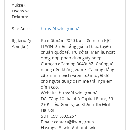
Yüksek
Lisans ve
Doktora:
Site Adresi:
https://llwin.group/
İlgilendiği
Ra mắt năm 2020 bởi Liên minh KJC,
Alan(lar):
LLWIN là nền tảng giải trí trực tuyến
chuẩn quốc tế. Trụ sở tại Manila, hoạt
động hợp pháp dưới giấy phép
Curaçao eGaming 8048/JAZ. Chúng tôi
mang đến không gian E-Gaming đẳng
cấp, minh bạch và an toàn tuyệt đối
cho người dùng đam mê trải nghiệm
đỉnh cao.
Website: https://llwin.group/
ĐC: Tầng 10 tòa nhà Capital Place, Số
29 P. Liễu Giai, Ngọc Khánh, Ba Đình,
Hà Nội
SĐT: 0991.893.257
Email: contact@llwin.group
Hastags: #llwin #nhacaillwin