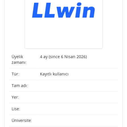
Üyelik
4 ay (since 6 Nisan 2026)
zamanı:
Tür:
Kayıtlı kullanıcı
Tam adı:
Yer:
Lise:
Üniversite: