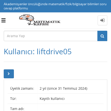
Akademisyenler öncülüğünde matematik/fizik/bilgisayar bilimleri soru
cevap platformu
Toggle
navigation
Kullanıcı: liftdrive05
Üyelik zamanı:
2 yıl (since 31 Temmuz 2024)
Tür:
Kayıtlı kullanıcı
Tam adı: