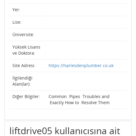
Yer:
Lise:
Üniversite:
Yüksek Lisans
ve Doktora:
Site Adresi:
https://harlesdenplumber.co.uk
İlgilendiği
Alan(lar):
Diğer Bilgiler:
Common Pipes Troubles and
Exactly How to Resolve Them
liftdrive05 kullanıcısına ait