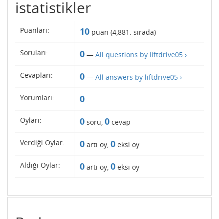
istatistikler
Puanları:
10
puan (
4,881
. sırada)
Soruları:
0
—
All questions by liftdrive05 ›
Cevapları:
0
—
All answers by liftdrive05 ›
Yorumları:
0
Oyları:
0
0
soru,
cevap
Verdiği Oylar:
0
0
artı oy,
eksi oy
Aldığı Oylar:
0
0
artı oy,
eksi oy