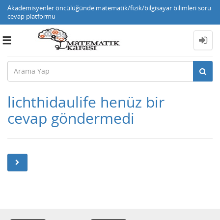
Akademisyenler öncülüğünde matematik/fizik/bilgisayar bilimleri soru
cevap platformu
Toggle
navigation
lichthidaulife henüz bir
cevap göndermedi