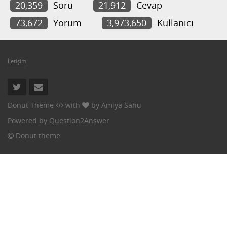
20,359
Soru
21,912
Cevap
73,672
Yorum
3,973,650
Kullanıcı
İletişim
Donut Theme
with
by
Amiya Sahu
Powered by
Question2Answer
Donut theme