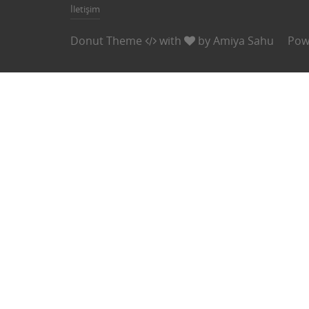
İletişim
Donut Theme
with
by
Amiya Sahu
Pow