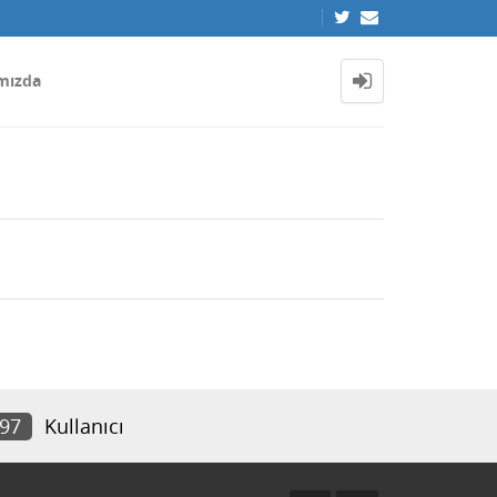
mızda
397
Kullanıcı