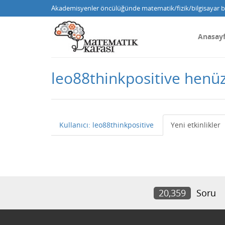
Akademisyenler öncülüğünde matematik/fizik/bilgisayar bi
Anasay
leo88thinkpositive henü
Kullanıcı: leo88thinkpositive
Yeni etkinlikler
20,359
Soru