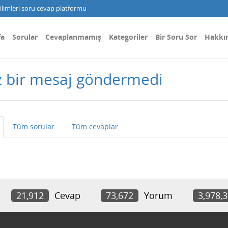
limleri soru cevap platformu
fa
Sorular
Cevaplanmamış
Kategoriler
Bir Soru Sor
Hakkı
z bir mesaj göndermedi
Tüm sorular
Tüm cevaplar
21,912
Cevap
73,672
Yorum
3,978,