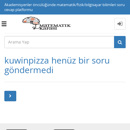
Akademisyenler öncülüğünde matematik/fizik/bilgisayar bilimleri soru
cevap platformu
Toggle
navigation
kuwinpizza henüz bir soru
göndermedi