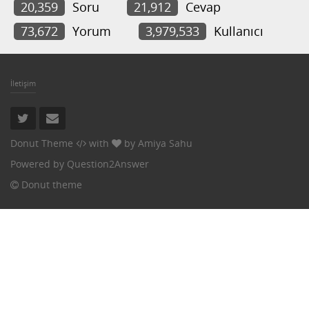
20,359
Soru
21,912
Cevap
73,672
Yorum
3,979,533
Kullanıcı
İletişim
Donut Theme
with
by
Amiya Sahu
Powered by
Question2Answer
Donut theme