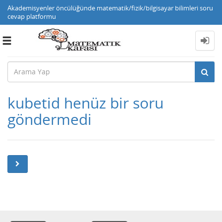
Akademisyenler öncülüğünde matematik/fizik/bilgisayar bilimleri soru
cevap platformu
Toggle
navigation
kubetid henüz bir soru
göndermedi