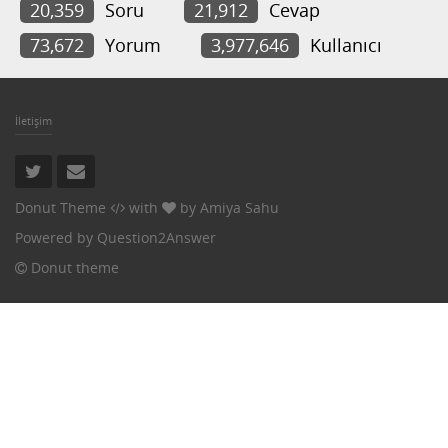
20,359
Soru
21,912
Cevap
73,672
Yorum
3,977,646
Kullanıcı
İletişim
Donut Theme
with
by
Amiya Sahu
Powered by
Question2Answer
Donut theme