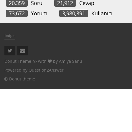
20,359
Soru
21,912
Cevap
73,672
Yorum
3,980,391
Kullanıcı
İletişim
Donut Theme
with
by
Amiya Sahu
Powered by
Question2Answer
Donut theme