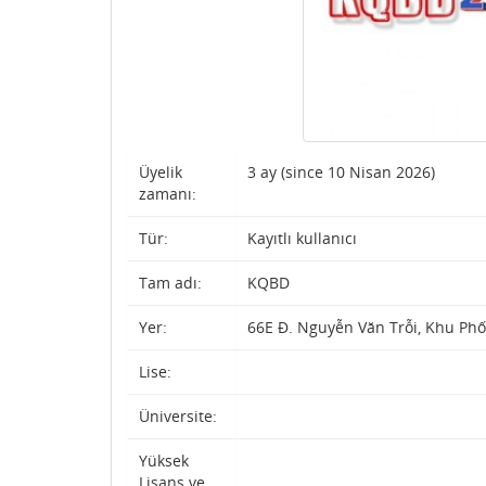
Üyelik
3 ay (since 10 Nisan 2026)
zamanı:
Tür:
Kayıtlı kullanıcı
Tam adı:
KQBD
Yer:
66E Đ. Nguyễn Văn Trỗi, Khu Phố
Lise:
Üniversite:
Yüksek
Lisans ve