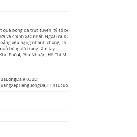
t quả bóng đá trực tuyến, tỷ số bóng
ới và chính xác nhất. Ngoài ra KQBD
và bảng xếp hạng nhanh chóng, chính
 quả bóng đá trong tầm tay.
, Khu Phố 4, Phú Nhuận, Hồ Chí Minh,
QuaBongDa,#KQBD,
,#BangXepHangBongDa,#TinTucBongDa