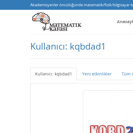
Akademisyenler öncülüğünde matematik/fizik/bilgisayar bi
Anasay
Kullanıcı: kqbdad1
Kullanıcı: kqbdad1
Yeni etkinlikler
Tüm s