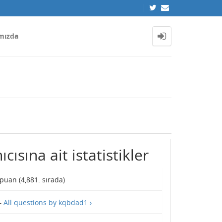
mızda
ısına ait istatistikler
puan (
4,881
. sırada)
—
All questions by kqbdad1 ›