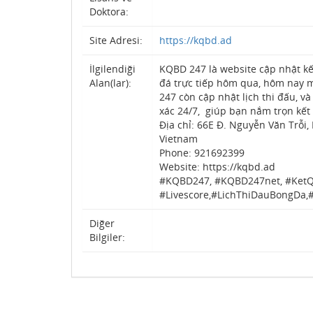
Doktora:
Site Adresi:
https://kqbd.ad
İlgilendiği
KQBD 247 là website cập nhật kế
Alan(lar):
đá trực tiếp hôm qua, hôm nay m
247 còn cập nhật lịch thi đấu, 
xác 24/7, giúp bạn nắm trọn kết
Địa chỉ: 66E Đ. Nguyễn Văn Trỗi
Vietnam
Phone: 921692399
Website: https://kqbd.ad
#KQBD247, #KQBD247net, #Ket
#Livescore,#LichThiDauBongDa
Diğer
Bilgiler: