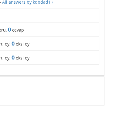
—
All answers by kqbdad1 ›
0
oru,
cevap
0
tı oy,
eksi oy
0
tı oy,
eksi oy