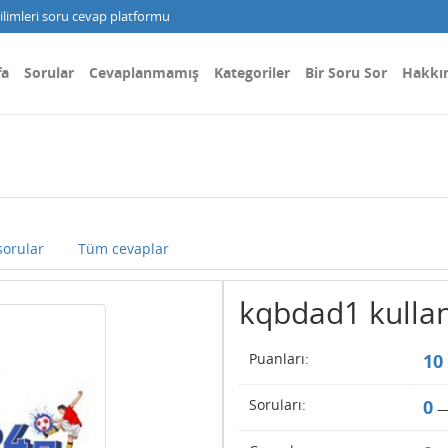
limleri soru cevap platformu
fa
Sorular
Cevaplanmamış
Kategoriler
Bir Soru Sor
Hakkı
orular
Tüm cevaplar
kqbdad1 kullanıc
Puanları:
10
Soruları:
0