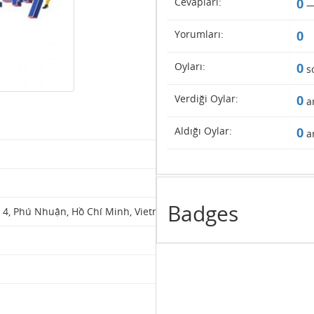
Cevapları:
0
Yorumları:
0
Oyları:
0
s
Verdiği Oylar:
0
ar
Aldığı Oylar:
0
ar
Badges
 4, Phú Nhuận, Hồ Chí Minh, Vietnam