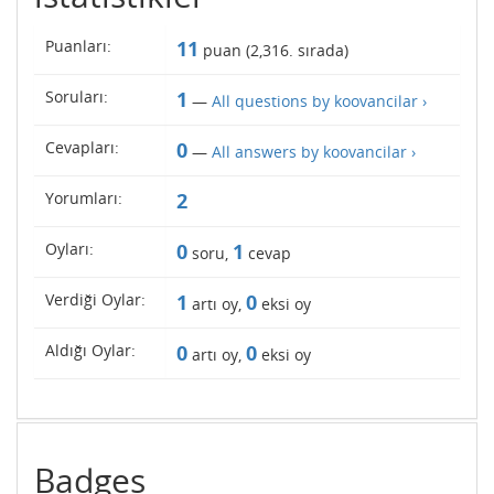
Puanları:
11
puan (
2,316
. sırada)
Soruları:
1
—
All questions by koovancilar ›
Cevapları:
0
—
All answers by koovancilar ›
Yorumları:
2
Oyları:
0
1
soru,
cevap
Verdiği Oylar:
1
0
artı oy,
eksi oy
Aldığı Oylar:
0
0
artı oy,
eksi oy
Badges