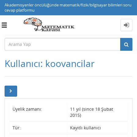
Akademisyenler öncülüğünde matematik/fizik/bilgisayar bilimleri soru
cevap platformu
Toggle
navigation
Kullanıcı: koovancilar
Üyelik zamanı:
11 yıl (since 18 Şubat
2015)
Tür:
Kayıtlı kullanıcı