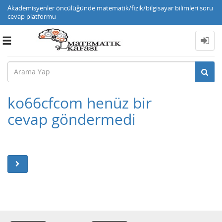
Akademisyenler öncülüğünde matematik/fizik/bilgisayar bilimleri soru
cevap platformu
Toggle
navigation
ko66cfcom henüz bir
cevap göndermedi