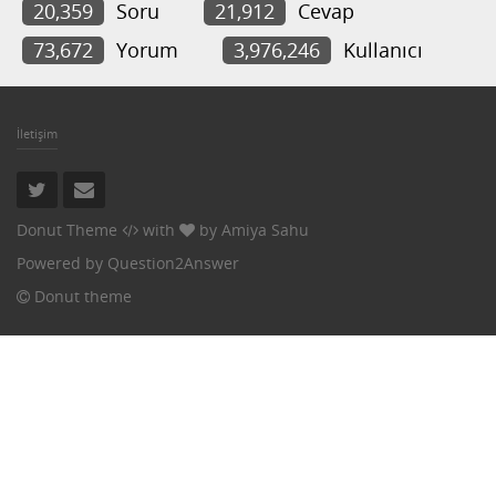
20,359
Soru
21,912
Cevap
73,672
Yorum
3,976,246
Kullanıcı
İletişim
Donut Theme
with
by
Amiya Sahu
Powered by
Question2Answer
Donut theme