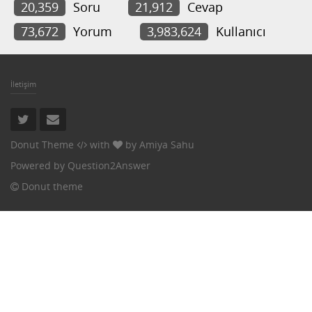
20,359
Soru
21,912
Cevap
73,672
Yorum
3,983,624
Kullanıcı
İletişim
Donut Theme
with
by
Amiya Sahu
Powered by
Question2Answer
Donut theme