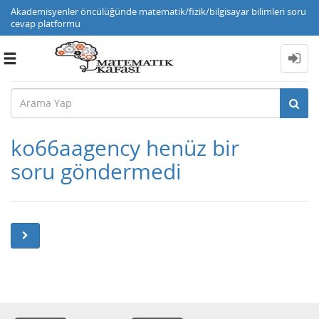
Akademisyenler öncülüğünde matematik/fizik/bilgisayar bilimleri soru
cevap platformu
Toggle
navigation
ko66aagency henüz bir
soru göndermedi