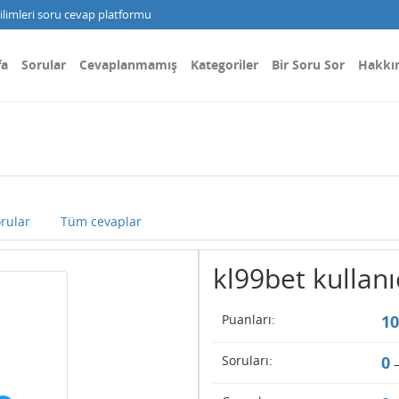
limleri soru cevap platformu
fa
Sorular
Cevaplanmamış
Kategoriler
Bir Soru Sor
Hakkı
rular
Tüm cevaplar
kl99bet kullanıc
Puanları:
10
Soruları:
0