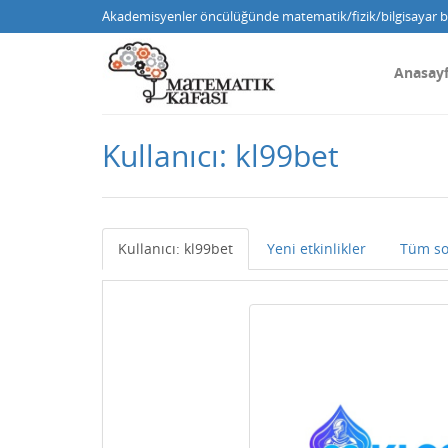
Akademisyenler öncülüğünde matematik/fizik/bilgisayar bi
Anasay
Kullanıcı: kl99bet
Kullanıcı: kl99bet
Yeni etkinlikler
Tüm so