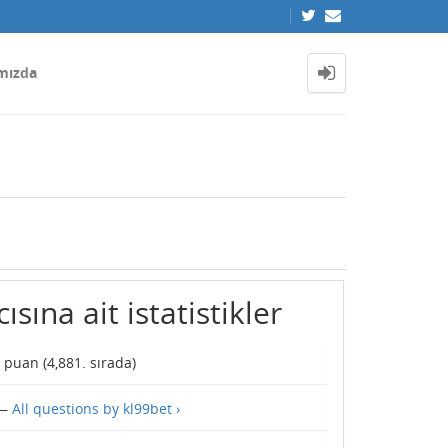
mızda
ısına ait istatistikler
puan (
4,881
. sırada)
—
All questions by kl99bet ›