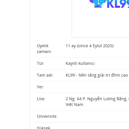
Üyelik
11 ay (since 4 Eylül 2025)
zamanı:
Tür:
Kayıtlı kullanıcı
Tam adı:
KL99 - Nền tảng giải trí đỉnh ca
Yer:
Lise:
2 Ng. 64 P. Nguyễn Lương Bằng, 
Việt Nam
Üniversite:
Yüksek