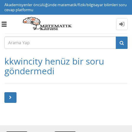
Akademisyenler öncülüğünde matematik/fizik/bilgisayar bilimleri soru
cevap platformu
Toggle
navigation
kkwincity henüz bir soru
göndermedi