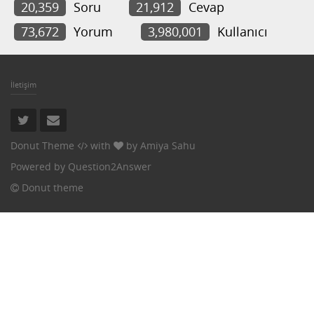
20,359
Soru
21,912
Cevap
73,672
Yorum
3,980,001
Kullanıcı
İletişim
Donut Theme
with
by
Amiya Sahu
Powered by
Question2Answer
Donut theme