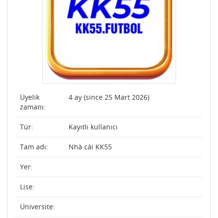
Üyelik
4 ay (since 25 Mart 2026)
zamanı:
Tür:
Kayıtlı kullanıcı
Tam adı:
Nhà cái KK55
Yer:
Lise:
Üniversite: