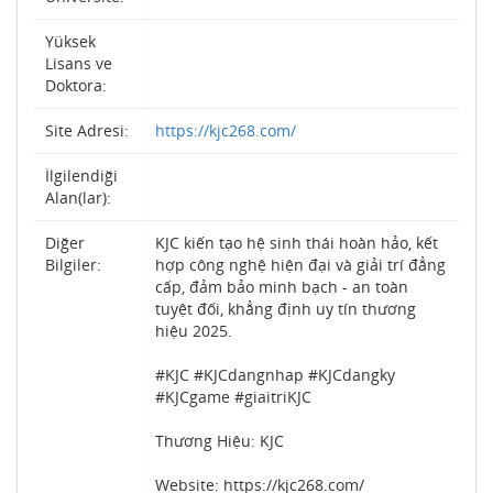
Yüksek
Lisans ve
Doktora:
Site Adresi:
https://kjc268.com/
İlgilendiği
Alan(lar):
Diğer
KJC kiến tạo hệ sinh thái hoàn hảo, kết
Bilgiler:
hợp công nghệ hiện đại và giải trí đẳng
cấp, đảm bảo minh bạch - an toàn
tuyệt đối, khẳng định uy tín thương
hiệu 2025.
#KJC #KJCdangnhap #KJCdangky
#KJCgame #giaitriKJC
Thương Hiệu: KJC
Website: https://kjc268.com/