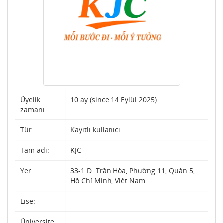
Üyelik
10 ay (since 14 Eylül 2025)
zamanı:
Tür:
Kayıtlı kullanıcı
Tam adı:
KJC
Yer:
33-1 Đ. Trần Hòa, Phường 11, Quận 5,
Hồ Chí Minh, Việt Nam
Lise:
Üniversite: