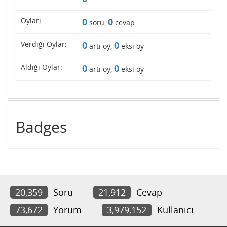
Oyları:
0
0
soru,
cevap
Verdiği Oylar:
0
0
artı oy,
eksi oy
Aldığı Oylar:
0
0
artı oy,
eksi oy
Badges
20,359
Soru
21,912
Cevap
73,672
Yorum
3,979,152
Kullanıcı