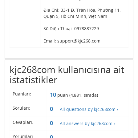
Địa Chỉ: 33-1 Đ. Trần Hòa, Phường 11,
Quận 5, Hồ Chí Minh, Việt Nam
Số Điện Thoại: 0978887229
Email: support@kjc268.com
kjc268com kullanıcısına ait
istatistikler
Puanları:
10
puan (
4,881
. sırada)
Soruları:
0
—
All questions by kjc268com ›
Cevapları:
0
—
All answers by kjc268com ›
Yorumları:
0