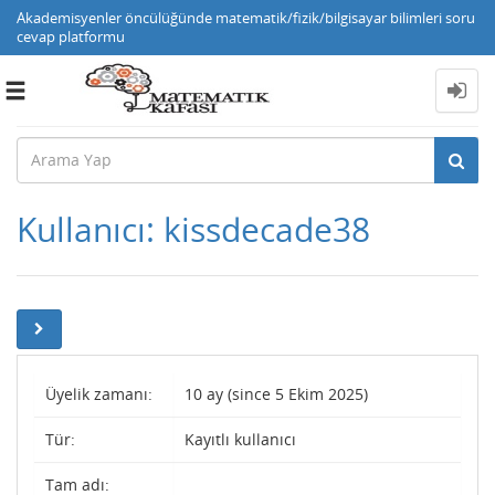
Akademisyenler öncülüğünde matematik/fizik/bilgisayar bilimleri soru
cevap platformu
Toggle
navigation
Kullanıcı: kissdecade38
Üyelik zamanı:
10 ay (since 5 Ekim 2025)
Tür:
Kayıtlı kullanıcı
Tam adı: