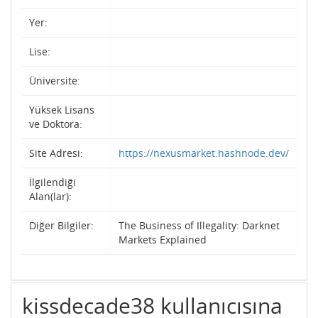
Yer:
Lise:
Üniversite:
Yüksek Lisans
ve Doktora:
Site Adresi:
https://nexusmarket.hashnode.dev/
İlgilendiği
Alan(lar):
Diğer Bilgiler:
The Business of Illegality: Darknet
Markets Explained
kissdecade38 kullanıcısına