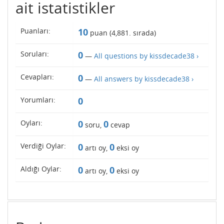
ait istatistikler
Puanları:
10
puan (
4,881
. sırada)
Soruları:
0
—
All questions by kissdecade38 ›
Cevapları:
0
—
All answers by kissdecade38 ›
Yorumları:
0
Oyları:
0
0
soru,
cevap
Verdiği Oylar:
0
0
artı oy,
eksi oy
Aldığı Oylar:
0
0
artı oy,
eksi oy