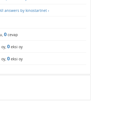
All answers by kinostartnet ›
0
u,
cevap
0
ı oy,
eksi oy
0
ı oy,
eksi oy