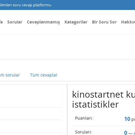
limleri soru cevap platformu
fa
Sorular
Cevaplanmamış
Kategoriler
Bir Soru Sor
Hakkı
m sorular
Tüm cevaplar
kinostartnet ku
istatistikler
Puanları:
10
pu
Soruları:
0
—