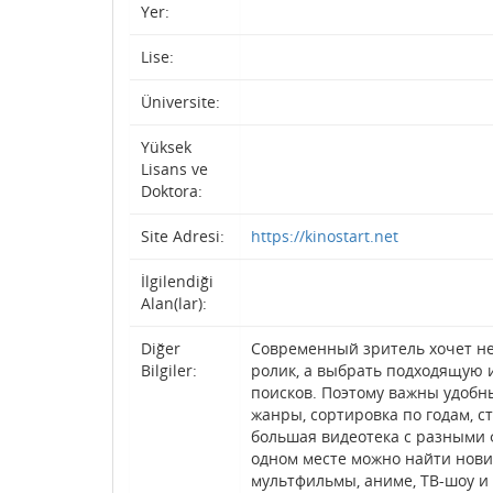
Yer:
Lise:
Üniversite:
Yüksek
Lisans ve
Doktora:
Site Adresi:
https://kinostart.net
İlgilendiği
Alan(lar):
Diğer
Современный зритель хочет не
Bilgiler:
ролик, а выбрать подходящую 
поисков. Поэтому важны удобн
жанры, сортировка по годам, ст
большая видеотека с разными 
одном месте можно найти нови
мультфильмы, аниме, ТВ-шоу и 