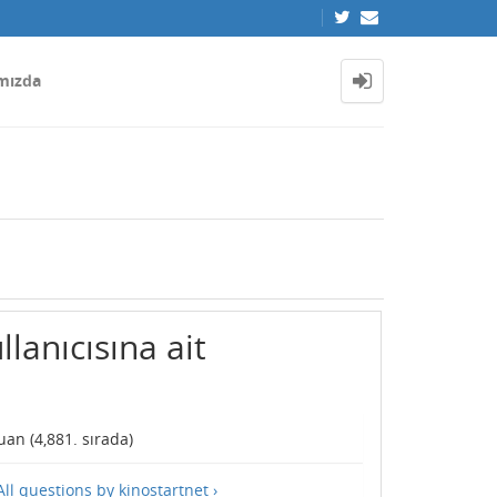
mızda
llanıcısına ait
an (
4,881
. sırada)
All questions by kinostartnet ›