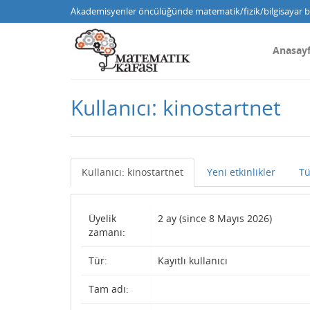
Akademisyenler öncülüğünde matematik/fizik/bilgisayar bi
Anasay
Kullanıcı: kinostartnet
Kullanıcı: kinostartnet
Yeni etkinlikler
Tü
Üyelik
2 ay (since 8 Mayıs 2026)
zamanı:
Tür:
Kayıtlı kullanıcı
Tam adı: