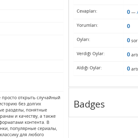
Cevapları:
0
—
Yorumları:
0
Oyları:
0
sor
Verdiği Oylar:
0
art
Aldığı Oylar:
0
art
 просто открыть случайный
Badges
историю без долгих
ые разделы, понятные
ранам и качеству, а также
форматами контента. В
нки, популярные сериалы,
классику для любого