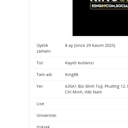
Üyelik
8 ay (since 29 Kasım 2025)
zamanı:
Tür:
Kayıtlı kullanıcı
Tam adı:
King88
Yer:
635A1 Bùi Đình Tuý, Phường 12,
Chí Minh, Việt Nam
Lise:
Üniversite:
Yüksek