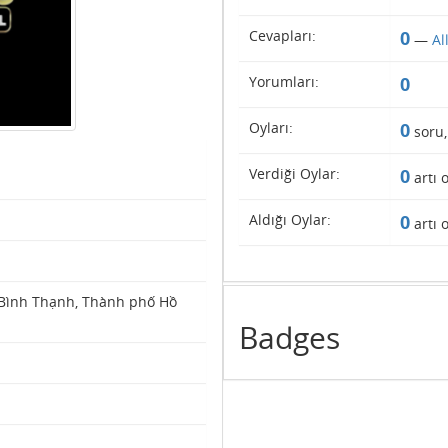
Cevapları:
0
—
Al
Yorumları:
0
Oyları:
0
soru
Verdiği Oylar:
0
artı 
Aldığı Oylar:
0
artı 
 Bình Thạnh, Thành phố Hồ
Badges