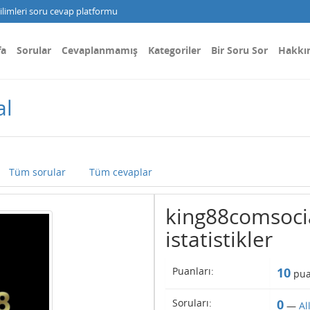
limleri soru cevap platformu
fa
Sorular
Cevaplanmamış
Kategoriler
Bir Soru Sor
Hakkı
al
Tüm sorular
Tüm cevaplar
king88comsocial
istatistikler
Puanları:
10
pua
Soruları:
0
—
Al