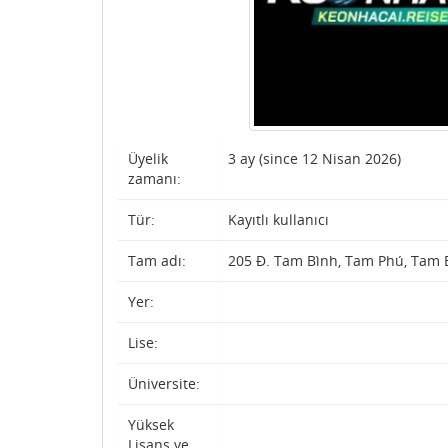
Üyelik
3 ay (since 12 Nisan 2026)
zamanı:
Tür:
Kayıtlı kullanıcı
Tam adı:
205 Đ. Tam Bình, Tam Phú, Tam 
Yer:
Lise:
Üniversite:
Yüksek
Lisans ve