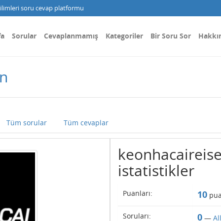
limleri soru cevap platformu
fa
Sorular
Cevaplanmamış
Kategoriler
Bir Soru Sor
Hakkı
en
Tüm sorular
Tüm cevaplar
keonhacaireisen
istatistikler
Puanları:
10
pua
Soruları:
0
—
Al