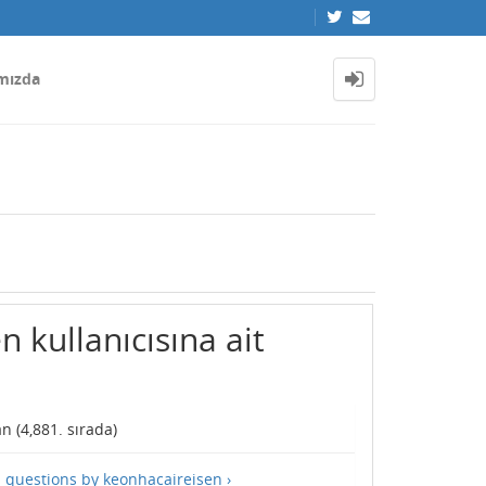
mızda
 kullanıcısına ait
n (
4,881
. sırada)
l questions by keonhacaireisen ›