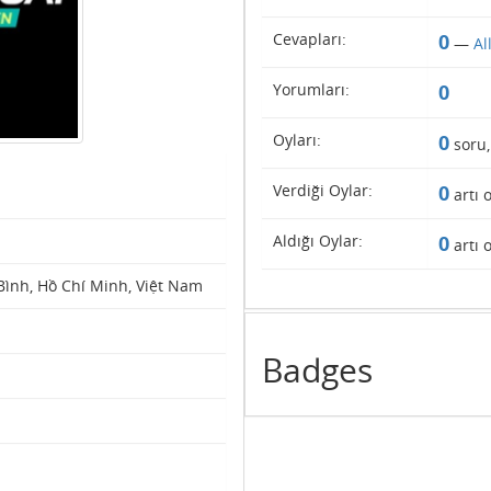
Cevapları:
0
—
Al
Yorumları:
0
Oyları:
0
soru
Verdiği Oylar:
0
artı 
Aldığı Oylar:
0
artı 
Bình, Hồ Chí Minh, Việt Nam
Badges