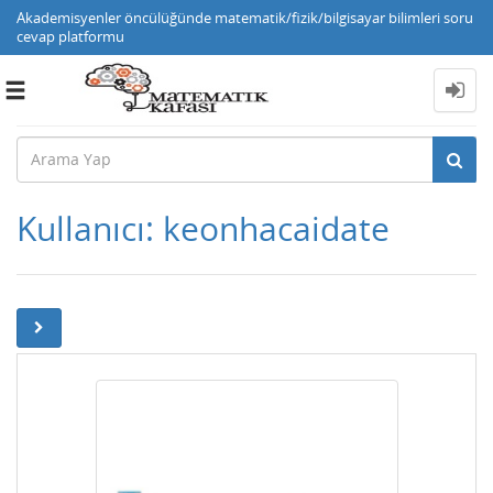
Akademisyenler öncülüğünde matematik/fizik/bilgisayar bilimleri soru
cevap platformu
Toggle
navigation
Kullanıcı: keonhacaidate