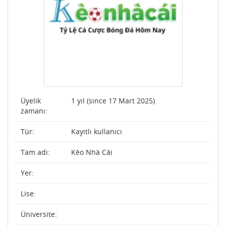
Üyelik
1 yıl (since 17 Mart 2025)
zamanı:
Tür:
Kayıtlı kullanıcı
Tam adı:
Kèo Nhà Cái
Yer:
Lise:
Üniversite: