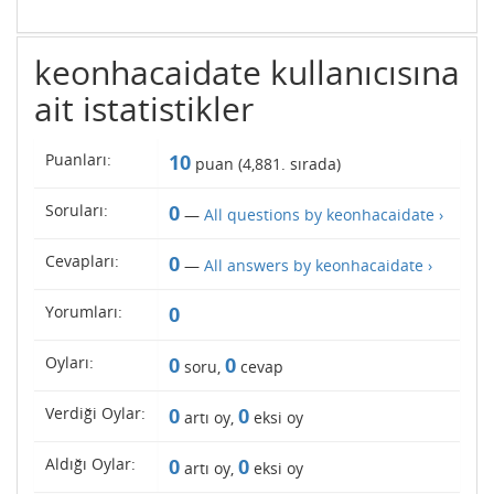
keonhacaidate kullanıcısına
ait istatistikler
Puanları:
10
puan (
4,881
. sırada)
Soruları:
0
—
All questions by keonhacaidate ›
Cevapları:
0
—
All answers by keonhacaidate ›
Yorumları:
0
Oyları:
0
0
soru,
cevap
Verdiği Oylar:
0
0
artı oy,
eksi oy
Aldığı Oylar:
0
0
artı oy,
eksi oy