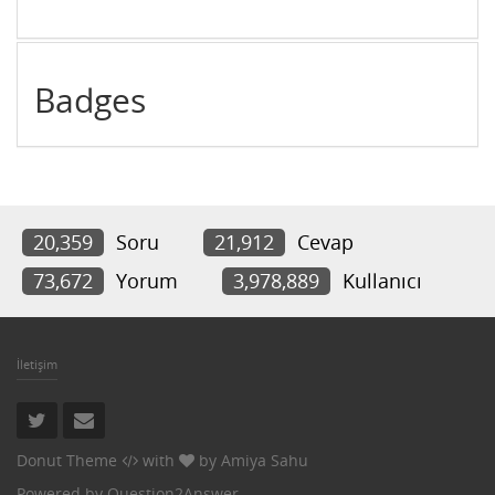
Badges
20,359
Soru
21,912
Cevap
73,672
Yorum
3,978,889
Kullanıcı
İletişim
Donut Theme
with
by
Amiya Sahu
Powered by
Question2Answer