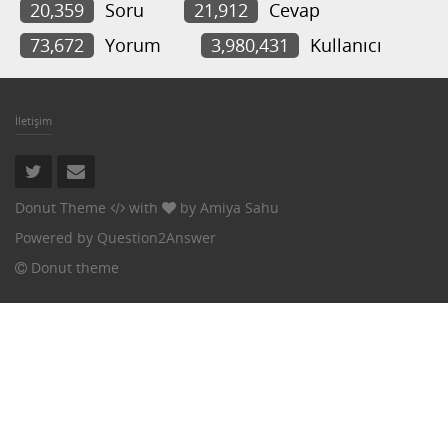
20,359
Soru
21,912
Cevap
73,672
Yorum
3,980,431
Kullanıcı
İletişim
Donut Theme
with
by
Amiya Sahu
Powered by
Question2Answer
Donut theme