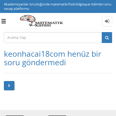
Akademisyenler öncülüğünde matematik/fizik/bilgisayar bilimleri soru
cevap platformu
Toggle
navigation
keonhacai18com henüz bir
soru göndermedi