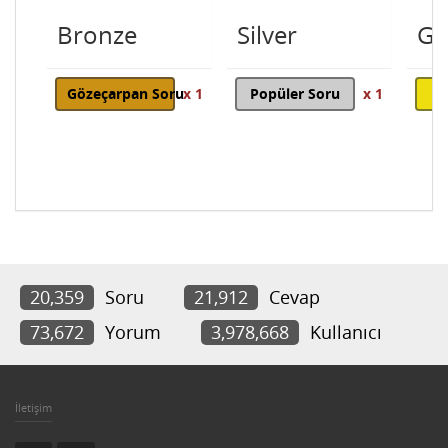
Bronze
Silver
Go
Gözeçarpan Soru
x 1
Popüler Soru
x 1
20,359
Soru
21,912
Cevap
73,672
Yorum
3,978,668
Kullanıcı
İletişim