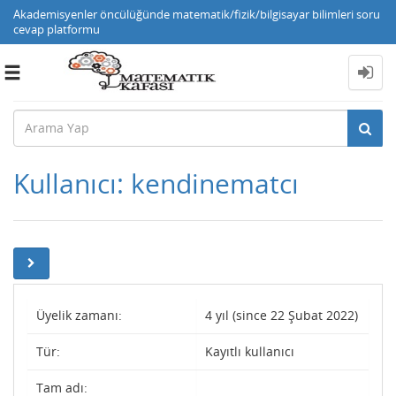
Akademisyenler öncülüğünde matematik/fizik/bilgisayar bilimleri soru
cevap platformu
Toggle
navigation
Kullanıcı: kendinematcı
Üyelik zamanı:
4 yıl (since 22 Şubat 2022)
Tür:
Kayıtlı kullanıcı
Tam adı: