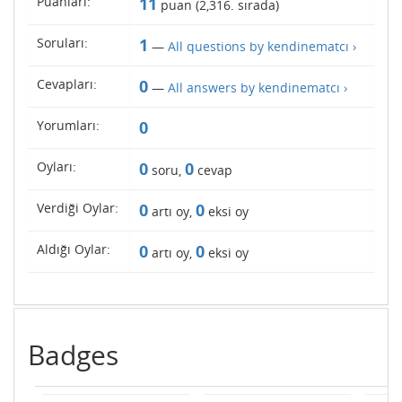
Puanları:
11
puan (
2,316
. sırada)
Soruları:
1
—
All questions by kendinematcı ›
Cevapları:
0
—
All answers by kendinematcı ›
Yorumları:
0
Oyları:
0
0
soru,
cevap
Verdiği Oylar:
0
0
artı oy,
eksi oy
Aldığı Oylar:
0
0
artı oy,
eksi oy
Badges