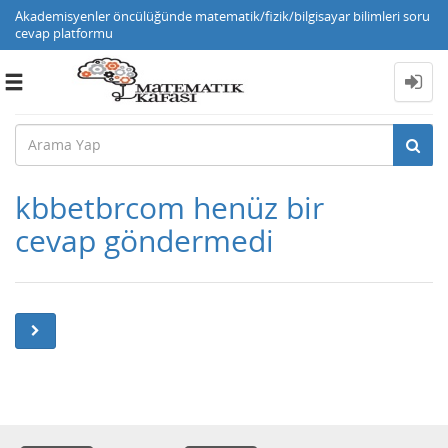
Akademisyenler öncülüğünde matematik/fizik/bilgisayar bilimleri soru
cevap platformu
Toggle
navigation
kbbetbrcom henüz bir
cevap göndermedi