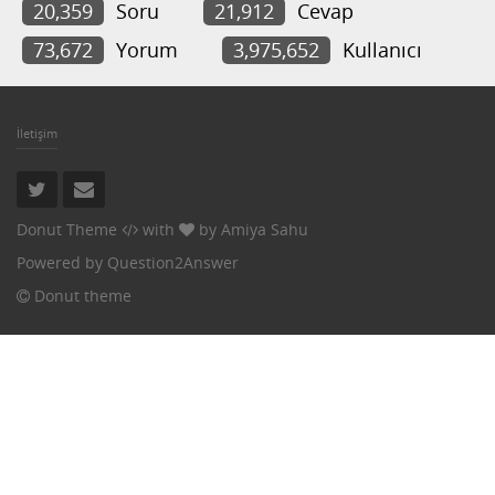
20,359
Soru
21,912
Cevap
73,672
Yorum
3,975,652
Kullanıcı
İletişim
Donut Theme
with
by
Amiya Sahu
Powered by
Question2Answer
Donut theme